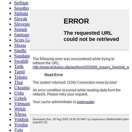
Serbian
Sesotho
Sinhala
Slovak
Slovenian
Somali
Samoan
Scots Gaelic
Shona
Sindhi
Sundanese
Swahili
Tajik
Tamil
Telugu
Thai
Ukrainian
Urdu
Uzbek
Vietnamese
Welsh
Xhosa
Yiddish
Yoruba
Zulu