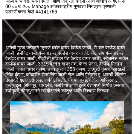
जाळीचे व्यावसायिक निर्माता आणि विक्रेता बनलो आणि आधीच आयएसओ
00 ००१: २०० Manage आंतरराष्ट्रीय गुणवत्ता नियंत्रण प्रणाली
प्रमाणीकरण केले.#4141766
आमची मुख्य उत्पादने म्हणजे ब्लॅक वायर वेल्डेड जाळी, री-बार वेल्डेड वायर
जाळी, इलेक्ट्रिकल गॅल्वनाइज्ड वेल्डेड वायर जाळी, हॉट डीप गॅल्वनाइज्ड
वेल्डेड वायर जाळी, पीव्हीसी पावडर पेंट वेल्डेड वायर जाळी, स्टेनलेस स्टील
वेल्डेड वायर जाळी, 3315 वेल्डेड वायर मेश, फेन्स पॅनेल, वेल्डेड मिल्डेड
जाळी, डबल वायर कुंपण, उच्च सुरक्षा 358 कुंपण, तात्पुरते कुंपण, साखळी
लिंक कुंपण, काँक्रीट रीफोर्सिंग जाळी रोल आणि पॅलेट्स इ. आमची वेल्डिंग
उत्पादने यूएसए, इंग्लंड, जर्मनी, चिली, रशिया, दुबई, दक्षिण आफ्रिका,
इस्त्राईल, सिंगापूर, थायलँड, मलेशिया आणि इतर देशांमध्ये निर्यात करतात.
वर्षानुवर्षे, चोंगगुआनने खरेदीदारांचे कौतुक आणि विश्वास जिंकला.