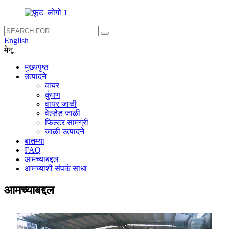
English
मेनू
मुख्यपृष्ठ
उत्पादने
वायर
कुंपण
वायर जाळी
वेल्डेड जाळी
फिल्टर सामग्री
जाळी उत्पादने
बातम्या
FAQ
आमच्याबद्दल
आमच्याशी संपर्क साधा
आमच्याबद्दल