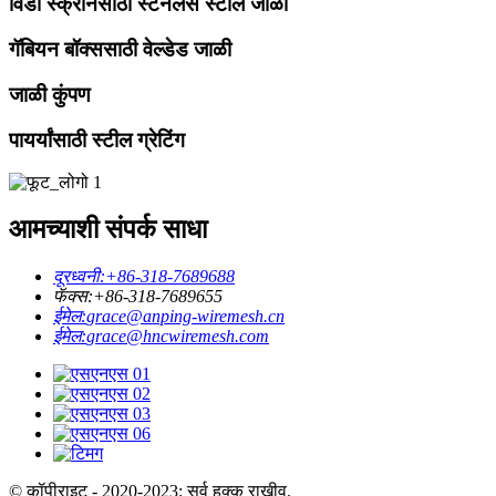
विंडो स्क्रीनसाठी स्टेनलेस स्टील जाळी
गॅबियन बॉक्ससाठी वेल्डेड जाळी
जाळी कुंपण
पायर्यांसाठी स्टील ग्रेटिंग
आमच्याशी संपर्क साधा
दूरध्वनी:
+86-318-7689688
फॅक्स:
+86-318-7689655
ईमेल:
grace@anping-wiremesh.cn
ईमेल:
grace@hncwiremesh.com
© कॉपीराइट - 2020-2023: सर्व हक्क राखीव.