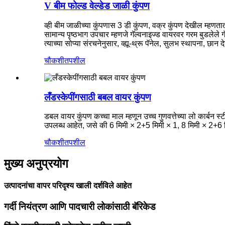
V बीम फोल्ड वेल्डेड जाळी कुंपण
व्ही बीम जाळीच्या कुंपणास 3 डी कुंपण, वक्र कुंपण देखील म्हणतात,
सामान्य पृष्ठभाग उपचार म्हणजे गॅल्वनाइज्ड वायरवर गरम बुडलेले गॅल
त्याच्या सोप्या संरचनेनुसार, व्ह्यू-थ्रू पॅनेल, सुलभ स्थापना, छ
चौकशी
तपशील
लँडस्केपींगसाठी बबल वायर कुंपण
डबल वायर कुंपण कच्चा माल म्हणून उच्च गुणवत्तेच्या लो कार्बन स्
उपलब्ध आहेत, जसे की 6 मिमी × 2+5 मिमी × 1, 8 मिमी × 2+6 मिम
चौकशी
तपशील
मुख्य अनुप्रयोग
उत्पादनांचा वापर परिदृश्य खाली दर्शविले आहेत
गर्दी नियंत्रण आणि पादचारी लोकांसाठी बॅरिकेड