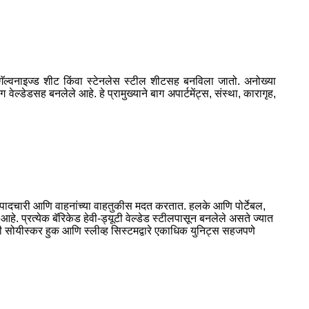
 गॅल्वनाइज्ड शीट किंवा स्टेनलेस स्टील शीटसह बनविला जातो. अनोख्या
ेल्डेडसह बनलेले आहे. हे प्रामुख्याने बाग अपार्टमेंट्स, संस्था, कारागृह,
तपणे पादचारी आणि वाहनांच्या वाहतुकीस मदत करतात. हलके आणि पोर्टेबल,
े. प्रत्येक बॅरिकेड हेवी-ड्यूटी वेल्डेड स्टीलपासून बनलेले असते ज्यात
ी सोयीस्कर हुक आणि स्लीव्ह सिस्टमद्वारे एकाधिक युनिट्स सहजपणे